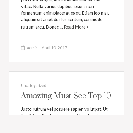
vitae. Nulla varius dapibus ipsum, non
fermentum enim placerat eget. Etiam leo nisi,
aliquam sit amet dui fermentum, commodo
rutrum arcu. Donec …
Read More
admin
April 10, 2017
Uncategorized
Amazing Must See Top 10
Justo rutrum vel posuere sapien volutpat. Ut
facilisis nulla at est ornare, vitae pharetra
lectus hendrerit. Pellentesque sit amet
vulputate ligula. Nullam suscipit hendrerit