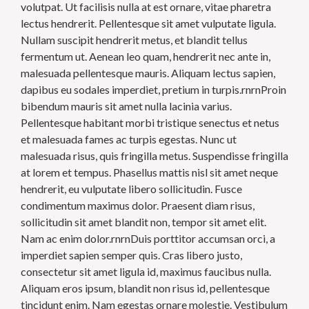
volutpat. Ut facilisis nulla at est ornare, vitae pharetra
lectus hendrerit. Pellentesque sit amet vulputate ligula.
Nullam suscipit hendrerit metus, et blandit tellus
fermentum ut. Aenean leo quam, hendrerit nec ante in,
malesuada pellentesque mauris. Aliquam lectus sapien,
dapibus eu sodales imperdiet, pretium in turpis.rnrnProin
bibendum mauris sit amet nulla lacinia varius.
Pellentesque habitant morbi tristique senectus et netus
et malesuada fames ac turpis egestas. Nunc ut
malesuada risus, quis fringilla metus. Suspendisse fringilla
at lorem et tempus. Phasellus mattis nisl sit amet neque
hendrerit, eu vulputate libero sollicitudin. Fusce
condimentum maximus dolor. Praesent diam risus,
sollicitudin sit amet blandit non, tempor sit amet elit.
Nam ac enim dolor.rnrnDuis porttitor accumsan orci, a
imperdiet sapien semper quis. Cras libero justo,
consectetur sit amet ligula id, maximus faucibus nulla.
Aliquam eros ipsum, blandit non risus id, pellentesque
tincidunt enim. Nam egestas ornare molestie. Vestibulum