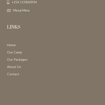
+254 115860934
Masai Mara
LINKS
Home
Our Camp
Our Packages
About Us
Contact